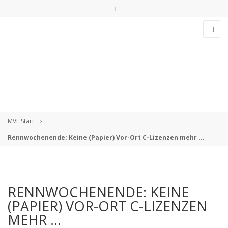
>>> Streckenstatus checken!
info@msvl.de
BLOG
Anmelden
MVL Start
›
Rennwochenende: Keine (Papier) Vor-Ort C-Lizenzen mehr ...
Angemeldet bleiben
RENNWOCHENENDE: KEINE
(PAPIER) VOR-ORT C-LIZENZEN
Anmelden
MEHR ...